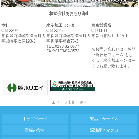
株式会社あおもり海山
本社
水産加工センター
青森営業所
038-2202
038-2326
030-0811
青森県西津軽郡深浦町大
青森県西津軽郡深浦町大
青森市青柳1-16-97-B
字岩崎字松原193-2
字月屋字裸森73-3
TEL:0173-82-0577
※お問い合わせは、お問
FAX:0173-82-0578
い合わせフォーム もし
くは、水産加工センター
までお願い致します。
▲ページ上部へ戻る
トップページ
製品・サービス
青森の食材
深浦産本マグロ