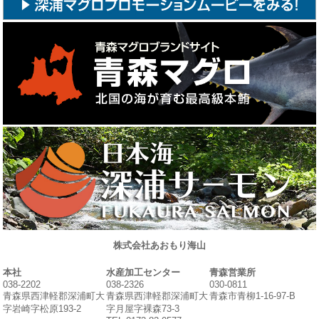
株式会社あおもり海山
本社
水産加工センター
青森営業所
038-2202
038-2326
030-0811
青森県西津軽郡深浦町大
青森県西津軽郡深浦町大
青森市青柳1-16-97-B
字岩崎字松原193-2
字月屋字裸森73-3