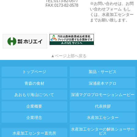
TEL:0173-82-0577
※お問い合わせは、お問
FAX:0173-82-0578
い合わせフォーム もし
くは、水産加工センター
までお願い致します。
▲ページ上部へ戻る
トップページ
製品・サービス
青森の食材
深浦産本マグロ
あおもり海山について
深浦マグロプロモーションムービー
企業概要
代表挨拶
企業理念
水産加工センター
水産加工センターの解体ショーサー
水産加工センター直売所
ビス