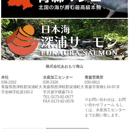
株式会社あおもり海山
本社
水産加工センター
青森営業所
038-2202
038-2326
030-0811
青森県西津軽郡深浦町大
青森県西津軽郡深浦町大
青森市青柳1-16-97-B
字岩崎字松原193-2
字月屋字裸森73-3
TEL:0173-82-0577
※お問い合わせは、お問
FAX:0173-82-0578
い合わせフォーム もし
くは、水産加工センター
までお願い致します。