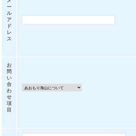
メ
ー
ル
ア
ド
レ
ス
お
問
い
合
わ
せ
項
目