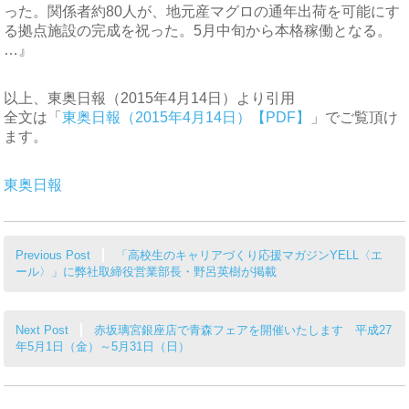
った。関係者約80人が、地元産マグロの通年出荷を可能にす
る拠点施設の完成を祝った。5月中旬から本格稼働となる。
…』
以上、東奥日報（2015年4月14日）より引用
全文は「
東奥日報（2015年4月14日）【PDF】
」でご覧頂け
ます。
東奥日報
関
Previous Post
「高校生のキャリアづくり応援マガジンYELL〈エ
連
ール〉」に弊社取締役営業部長・野呂英樹が掲載
記
事
Next Post
赤坂璃宮銀座店で青森フェアを開催いたします 平成27
年5月1日（金）～5月31日（日）