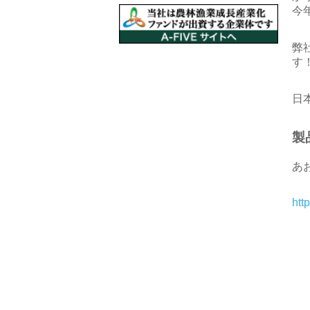
今
弊
す
日
製
あ
htt