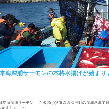
本海深浦サーモンの本格水揚げが始まり
 日本海深浦サーモン 」の水揚げが 青森県深浦町の深浦漁港で日
ら始まりました。