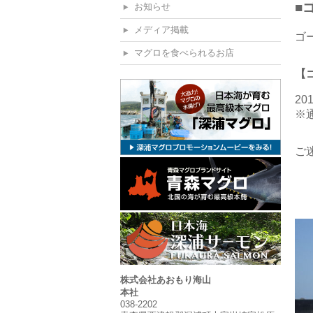
■
お知らせ
メディア掲載
ゴ
マグロを食べられるお店
【
2
※
ご
株式会社あおもり海山
本社
038-2202