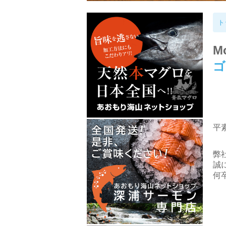
ト
Mo
ゴ
平
弊
誠
何