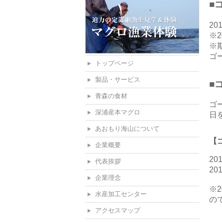
■
20
※
※
ゴ
トップページ
製品・サービス
■
青森の食材
ゴ
深浦産本マグロ
日
あおもり海山について
【
企業概要
2
代表挨拶
2
企業理念
※
水産加工センター
の
アクセスマップ