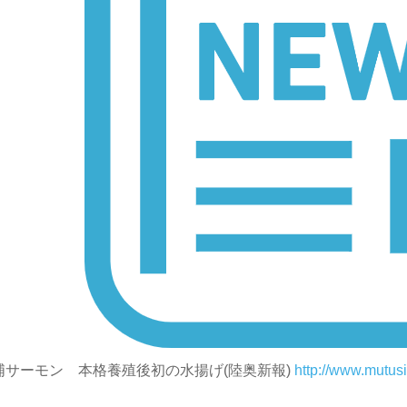
浦サーモン 本格養殖後初の水揚げ(陸奥新報)
http://www.mutus