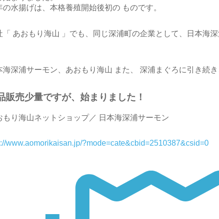
年の水揚げは、本格養殖開始後初の ものです。
社「 あおもり海山 」でも、同じ深浦町の企業として、日本海
！
本海深浦サーモン、あおもり海山 また、 深浦まぐろに引き続
品販売少量ですが、始まりました！
おもり海山ネットショップ／ 日本海深浦サーモン
p://www.aomorikaisan.jp/?mode=cate&cbid=2510387&csid=0