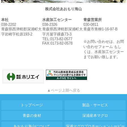
株式会社あおもり海山
本社
水産加工センター
青森営業所
038-2202
038-2326
030-0811
青森県西津軽郡深浦町大
青森県西津軽郡深浦町大
青森市青柳1-16-97-B
字岩崎字松原193-2
字月屋字裸森73-3
TEL:0173-82-0577
※お問い合わせは、お問
FAX:0173-82-0578
い合わせフォーム もし
くは、水産加工センター
までお願い致します。
▲ページ上部へ戻る
トップページ
製品・サービス
青森の食材
深浦産本マグロ
あおもり海山について
深浦マグロプロモーションムービー