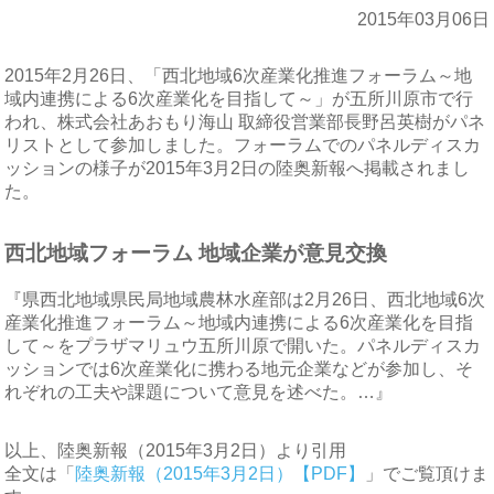
2015年03月06日
2015年2月26日、「西北地域6次産業化推進フォーラム～地
域内連携による6次産業化を目指して～」が五所川原市で行
われ、株式会社あおもり海山 取締役営業部長野呂英樹がパネ
リストとして参加しました。フォーラムでのパネルディスカ
ッションの様子が2015年3月2日の陸奥新報へ掲載されまし
た。
西北地域フォーラム 地域企業が意見交換
『県西北地域県民局地域農林水産部は2月26日、西北地域6次
産業化推進フォーラム～地域内連携による6次産業化を目指
して～をプラザマリュウ五所川原で開いた。パネルディスカ
ッションでは6次産業化に携わる地元企業などが参加し、そ
れぞれの工夫や課題について意見を述べた。…』
以上、陸奥新報（2015年3月2日）より引用
全文は「
陸奥新報（2015年3月2日）【PDF】
」でご覧頂けま