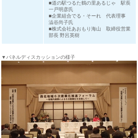
■道の駅つるた鶴の里あるじゃ 駅長
一戸明彦氏
■企業組合でる・そーれ 代表理事
澁谷尚子氏
■株式会社あおもり海山 取締役営業
部長 野呂英樹
▼パネルディスカッションの様子