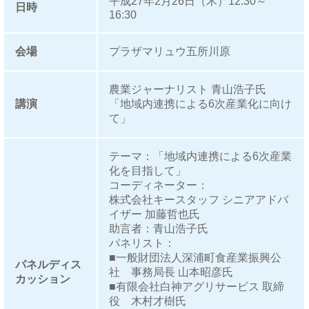
平成27年2月26日（木）12:30～
日時
16:30
会場
プラザマリュウ五所川原
農業ジャーナリスト 青山浩子氏
講演
「地域内連携による6次産業化に向け
て」
テーマ：「地域内連携による6次産業
化を目指して」
コーディネーター：
株式会社キースタッフ シニアアドバ
イザー 加藤哲也氏
助言者：青山浩子氏
パネリスト：
■一般財団法人深浦町食産業振興公
パネルディス
社 事務局長 山本昭彦氏
カッション
■有限会社白神アグリサービス 取締
役 木村才樹氏