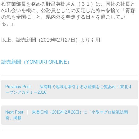
役営業部長を務める野呂英樹さん（３１）は、同社の社長と
の出会いを機に、公務員としての安定した将来を捨て「青森
の魚を全国に」と、県内外を奔走する日々を過ごしてい
る。』
以上、読売新聞（2016年2月27日）より引用
読売新聞（YOMIURI ONLINE）
関
Previous Post
深浦町で地域を牽引する水産業をご覧あれ！東北オ
連
ープンアカデミー2016
記
事
Next Post
東奥日報（2016年2月20日）に「小型マグロ放流法開
発」掲載