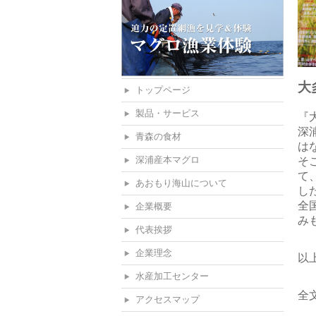
大
トップページ
製品・サービス
『
深
青森の食材
は
深浦産本マグロ
そ
て
あおもり海山について
し
全
企業概要
み
代表挨拶
企業理念
以
水産加工センター
全
アクセスマップ