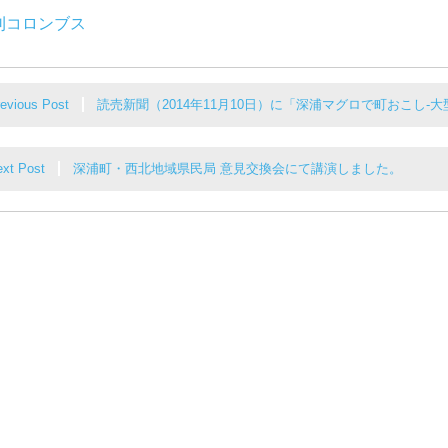
刊コロンブス
evious Post
読売新聞（2014年11月10日）に「深浦マグロで町おこし-
xt Post
深浦町・西北地域県民局 意見交換会にて講演しました。