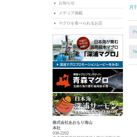
お知らせ
月
メディア掲載
マグロを食べられるお店
関
Pr
連
記
事
Ne
株式会社あおもり海山
本社
038-2202