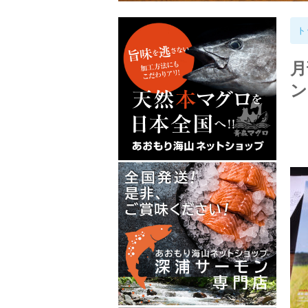
ト
月
ン