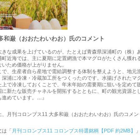
多和巌（おおたわいわお）氏のコメント
大きな成果を上げているのが、たとえば青森県深浦町の（株）
浦町近海では、主に夏期に定置網漁で本マグロがたくさん獲れ
ないため価格が上がりません。
こで、生産者自ら産地で需給調整する体制を整えようと、地元
、深浦に冷凍・冷蔵加工所をつくったのです。水揚げされたマ
た上で冷凍しておくことで、年末年始の需要期に狙いを定めて
国に新たな販売チャネルを開拓するとともに、町の観光資源と
も進めています。…』
上、月刊コロンブス11 大多和巌（おおたわいわお）氏のコメン
文は「
月刊コロンブス11 コロンブス特選銘柄【PDF 約2MB】