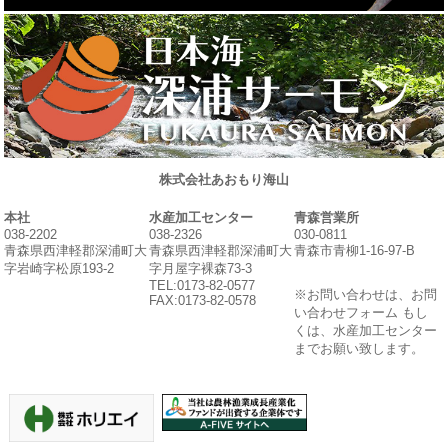
株式会社あおもり海山
本社
水産加工センター
青森営業所
038-2202
038-2326
030-0811
青森県西津軽郡深浦町大
青森県西津軽郡深浦町大
青森市青柳1-16-97-B
字岩崎字松原193-2
字月屋字裸森73-3
TEL:0173-82-0577
※お問い合わせは、お問
FAX:0173-82-0578
い合わせフォーム もし
くは、水産加工センター
までお願い致します。