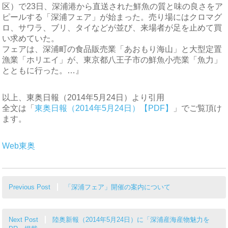
区）で23日、深浦港から直送された鮮魚の質と味の良さをア
ピールする「深浦フェア」が始まった。売り場にはクロマグ
ロ、サワラ、ブリ、タイなどが並び、来場者が足を止めて買
い求めていた。
フェアは、深浦町の食品販売業「あおもり海山」と大型定置
漁業「ホリエイ」が、東京都八王子市の鮮魚小売業「魚力」
とともに行った。…』
以上、東奥日報（2014年5月24日）より引用
全文は「
東奥日報（2014年5月24日）【PDF】
」でご覧頂け
ます。
Web東奥
関
Previous Post
「深浦フェア」開催の案内について
連
記
事
Next Post
陸奥新報（2014年5月24日）に「深浦産海産物魅力を