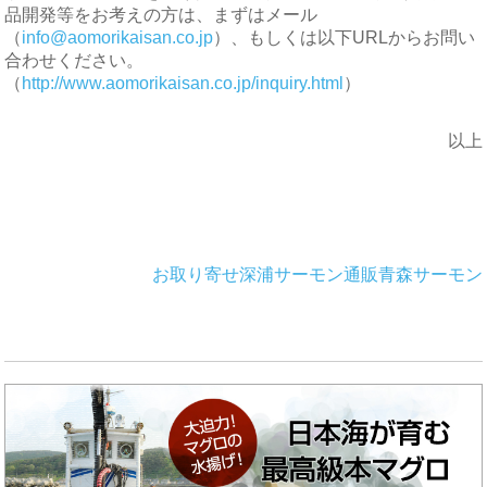
品開発等をお考えの方は、まずはメール
（
info@aomorikaisan.co.jp
）、もしくは以下URLからお問い
合わせください。
（
http://www.aomorikaisan.co.jp/inquiry.html
）
以上
お取り寄せ
深浦サーモン
通販
青森サーモン