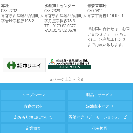
本社
水産加工センター
青森営業所
038-2202
038-2326
030-0811
青森県西津軽郡深浦町大
青森県西津軽郡深浦町大
青森市青柳1-16-97-B
字岩崎字松原193-2
字月屋字裸森73-3
TEL:0173-82-0577
※お問い合わせは、お問
FAX:0173-82-0578
い合わせフォーム もし
くは、水産加工センター
までお願い致します。
▲ページ上部へ戻る
トップページ
製品・サービス
青森の食材
深浦産本マグロ
あおもり海山について
深浦マグロプロモーションムービー
企業概要
代表挨拶