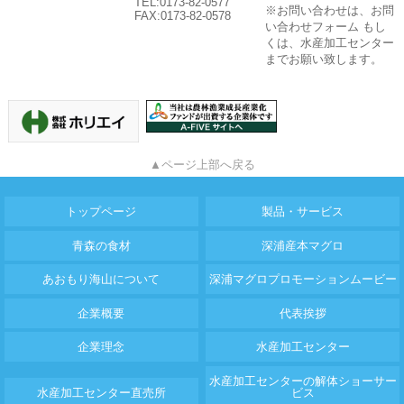
TEL:0173-82-0577
※お問い合わせは、お問
FAX:0173-82-0578
い合わせフォーム もし
くは、水産加工センター
までお願い致します。
▲ページ上部へ戻る
トップページ
製品・サービス
青森の食材
深浦産本マグロ
あおもり海山について
深浦マグロプロモーションムービー
企業概要
代表挨拶
企業理念
水産加工センター
水産加工センターの解体ショーサー
水産加工センター直売所
ビス