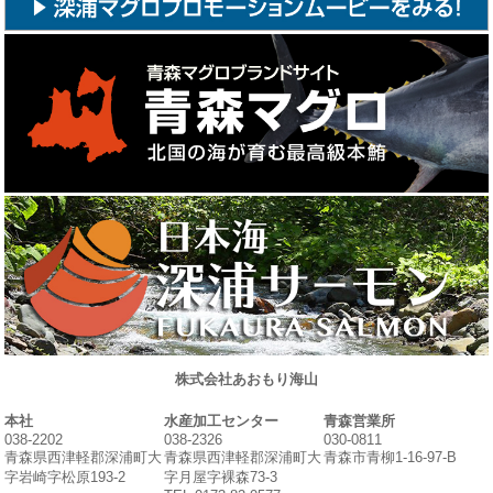
株式会社あおもり海山
本社
水産加工センター
青森営業所
038-2202
038-2326
030-0811
青森県西津軽郡深浦町大
青森県西津軽郡深浦町大
青森市青柳1-16-97-B
字岩崎字松原193-2
字月屋字裸森73-3