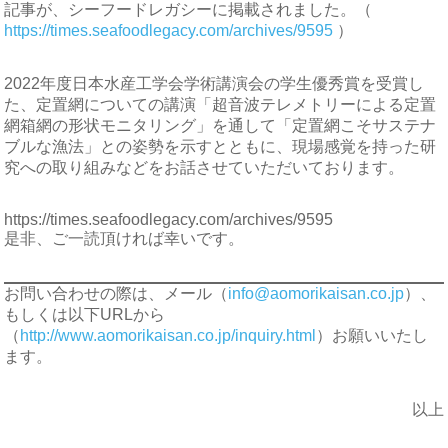
記事が、シーフードレガシーに掲載されました。（
https://times.seafoodlegacy.com/archives/9595
）
2022年度日本水産工学会学術講演会の学生優秀賞を受賞し
た、定置網についての講演「超音波テレメトリーによる定置
網箱網の形状モニタリング」を通して「定置網こそサステナ
ブルな漁法」との姿勢を示すとともに、現場感覚を持った研
究への取り組みなどをお話させていただいております。
https://times.seafoodlegacy.com/archives/9595
是非、ご一読頂ければ幸いです。
お問い合わせの際は、メール（
info@aomorikaisan.co.jp
）、
もしくは以下URLから
（
http://www.aomorikaisan.co.jp/inquiry.html
）お願いいたし
ます。
以上