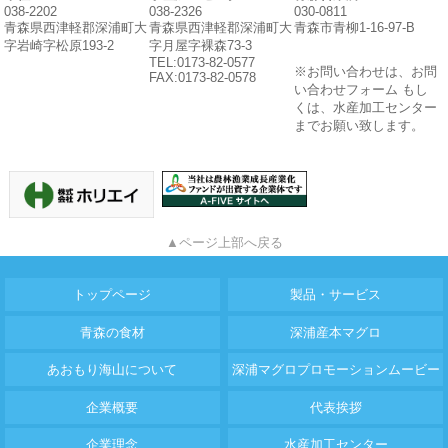
038-2202
038-2326
030-0811
青森県西津軽郡深浦町大
青森県西津軽郡深浦町大
青森市青柳1-16-97-B
字岩崎字松原193-2
字月屋字裸森73-3
TEL:0173-82-0577
※お問い合わせは、お問
FAX:0173-82-0578
い合わせフォーム もし
くは、水産加工センター
までお願い致します。
▲ページ上部へ戻る
トップページ
製品・サービス
青森の食材
深浦産本マグロ
あおもり海山について
深浦マグロプロモーションムービー
企業概要
代表挨拶
企業理念
水産加工センター