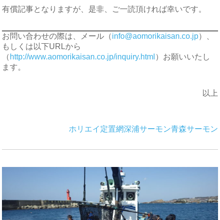
有償記事となりますが、是非、ご一読頂ければ幸いです。
お問い合わせの際は、メール（
info@aomorikaisan.co.jp
）、
もしくは以下URLから
（
http://www.aomorikaisan.co.jp/inquiry.html
）お願いいたし
ます。
以上
ホリエイ
定置網
深浦サーモン
青森サーモン