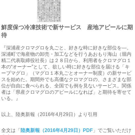
鮮度保つ冷凍技術で新サービス 産地アピールに期
待
『深浦産クロマグロを丸ごと、好きな時に好きな部位を―。
深浦町で海産物の卸売・加工などを行うあおもり海山（堀内
精二代表取締役社長）は２８日から、利用者をクロマグロ１
本の“オーナー”として、欲しい時に好きな部位を届ける「キ
ープマグロ」（マグロ１本丸ごとオーナー制度）の新サービ
スを始めた。期間外でも高価なクロマグロの、さまざまな部
位が自由に食べられる、全国でも例を見ないサービス。関係
者は「県産クロマグロのアピールになれば」と期待を寄せて
いる。』
以上、陸奥新報（2016年4月29日）より引用
全文は「
陸奥新報（2016年4月29日）PDF
」でご覧いただけ