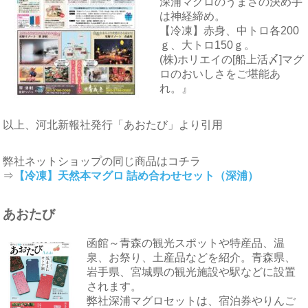
深浦マグロのうまさの決め手
は神経締め。
【冷凍】赤身、中トロ各200
ｇ、大トロ150ｇ。
(株)ホリエイの[船上活〆]マグ
ロのおいしさをご堪能あ
れ。』
以上、河北新報社発行「あおたび」より引用
弊社ネットショップの同じ商品はコチラ
⇒
【冷凍】天然本マグロ 詰め合わせセット（深浦）
あおたび
函館～青森の観光スポットや特産品、温
泉、お祭り、土産品などを紹介。青森県、
岩手県、宮城県の観光施設や駅などに設置
されます。
弊社深浦マグロセットは、宿泊券やりんご