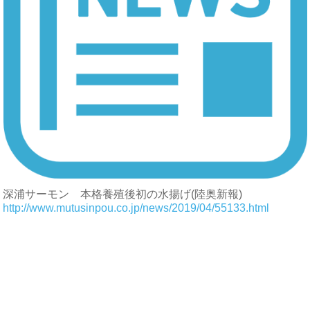
深浦サーモン 本格養殖後初の水揚げ(陸奥新報)
http://www.mutusinpou.co.jp/news/2019/04/55133.html