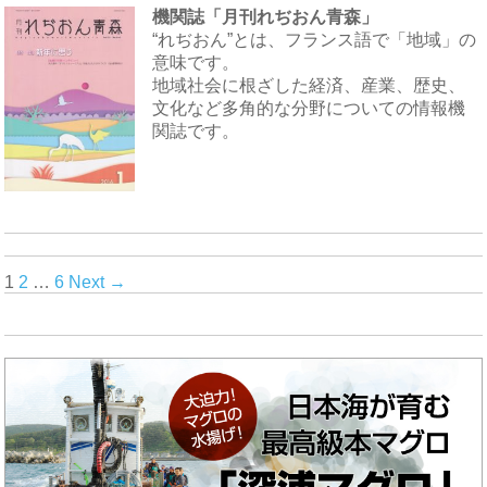
機関誌「月刊れぢおん青森」
“れぢおん”とは、フランス語で「地域」の
意味です。
地域社会に根ざした経済、産業、歴史、
文化など多角的な分野についての情報機
関誌です。
Posts
1
2
…
6
Next →
navigation