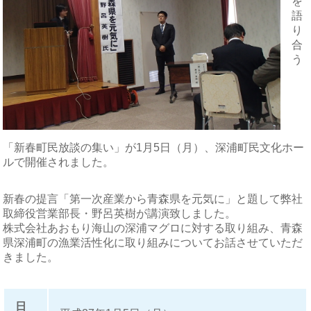
を
語
り
合
う
「新春町民放談の集い」が1月5日（月）、深浦町民文化ホー
ルで開催されました。
新春の提言「第一次産業から青森県を元気に」と題して弊社
取締役営業部長・野呂英樹が講演致しました。
株式会社あおもり海山の深浦マグロに対する取り組み、青森
県深浦町の漁業活性化に取り組みについてお話させていただ
きました。
日