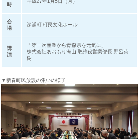
平成27年1月5日（月）
時
会
深浦町 町民文化ホール
場
「第一次産業から青森県を元気に」
講
株式会社あおもり海山 取締役営業部長 野呂英
演
樹
▼新春町民放談の集いの様子