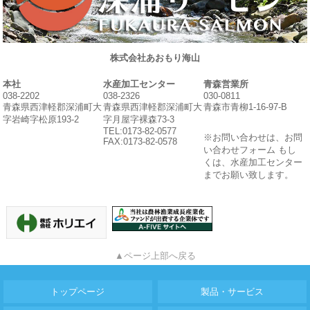
株式会社あおもり海山
本社
水産加工センター
青森営業所
038-2202
038-2326
030-0811
青森県西津軽郡深浦町大
青森県西津軽郡深浦町大
青森市青柳1-16-97-B
字岩崎字松原193-2
字月屋字裸森73-3
TEL:0173-82-0577
※お問い合わせは、お問
FAX:0173-82-0578
い合わせフォーム もし
くは、水産加工センター
までお願い致します。
▲ページ上部へ戻る
トップページ
製品・サービス