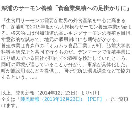
深浦のサーモン養殖「食産業集積への足掛かりに」
『生食用サーモンの需要が世界の外食産業を中心に高まる
中、深浦町で2015年度から大規模なサーモン養殖事業が始ま
る。将来的には付加価値の高いキングサーモンの養殖も目指
す意欲的な試みで、地元の雇用創出にも期待がかかる。
養殖事業は青森市の「オカムラ食品工業」が町、弘前大学食
料科学研究所と共同で行うものだ。デンマークで養殖事業に
取り組んでいる同社が国内での養殖を検討していたところ、
同町の環境が適していることが分かり、事業が具体化した。
町が施設用地などを提供し、同研究所は環境調査などで協力
するという。…』
以上、陸奥新報（2014年12月23日）より引用
全文は「
陸奥新報（2013年12月23日）【PDF】
」でご覧頂
けます。