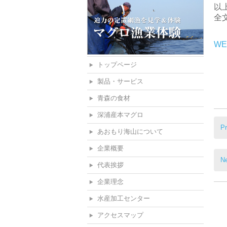
以
全
W
トップページ
製品・サービス
青森の食材
深浦産本マグロ
関
Pr
連
あおもり海山について
記
企業概要
事
Ne
代表挨拶
企業理念
水産加工センター
アクセスマップ