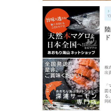
ト
て
陸
ド
株
出
「
図
る
同